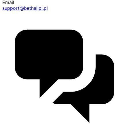
Email
support@bethallpl.pl