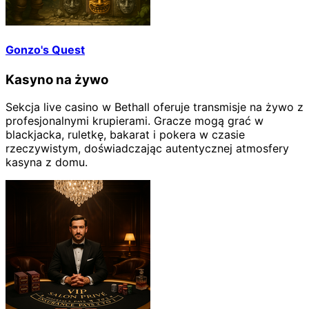
Gonzo's Quest
Kasyno na żywo
Sekcja live casino w Bethall oferuje transmisje na żywo z
profesjonalnymi krupierami. Gracze mogą grać w
blackjacka, ruletkę, bakarat i pokera w czasie
rzeczywistym, doświadczając autentycznej atmosfery
kasyna z domu.