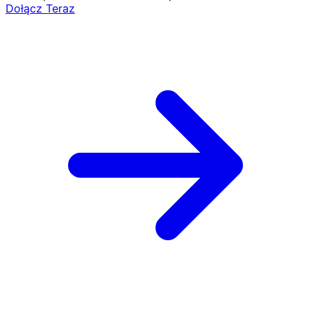
Dołącz Teraz