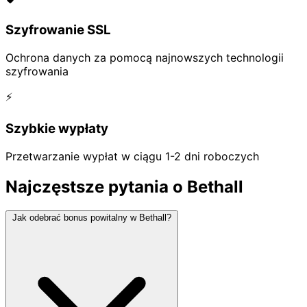
Szyfrowanie SSL
Ochrona danych za pomocą najnowszych technologii
szyfrowania
⚡
Szybkie wypłaty
Przetwarzanie wypłat w ciągu 1-2 dni roboczych
Najczęstsze pytania o Bethall
Jak odebrać bonus powitalny w Bethall?