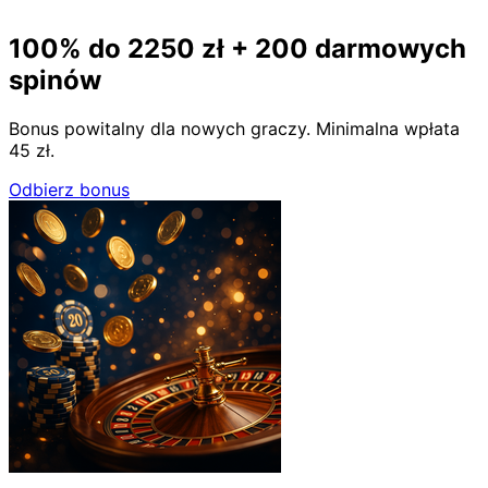
100% do 2250 zł + 200 darmowych
spinów
Bonus powitalny dla nowych graczy. Minimalna wpłata
45 zł.
Odbierz bonus