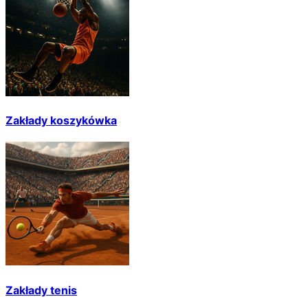
Zakłady koszykówka
Zakłady tenis