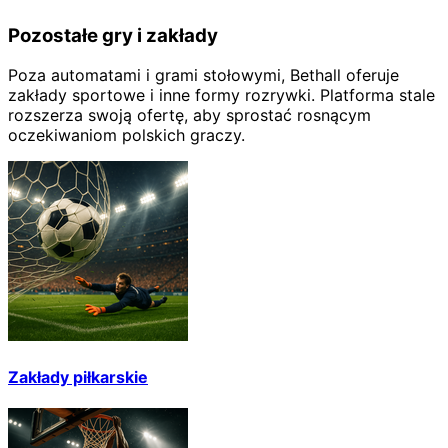
Pozostałe gry i zakłady
Poza automatami i grami stołowymi, Bethall oferuje
zakłady sportowe i inne formy rozrywki. Platforma stale
rozszerza swoją ofertę, aby sprostać rosnącym
oczekiwaniom polskich graczy.
Zakłady piłkarskie