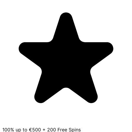
100% up to €500 + 200 Free Spins