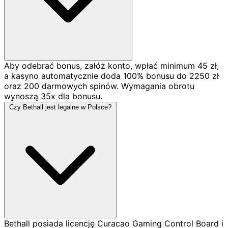
Aby odebrać bonus, załóż konto, wpłać minimum 45 zł,
a kasyno automatycznie doda 100% bonusu do 2250 zł
oraz 200 darmowych spinów. Wymagania obrotu
wynoszą 35x dla bonusu.
Czy Bethall jest legalne w Polsce?
Bethall posiada licencję Curacao Gaming Control Board i