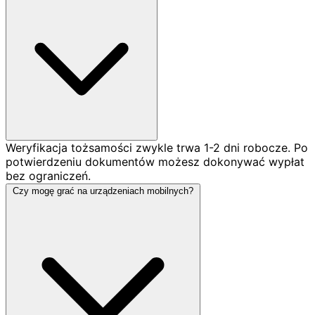
Weryfikacja tożsamości zwykle trwa 1-2 dni robocze. Po
potwierdzeniu dokumentów możesz dokonywać wypłat
bez ograniczeń.
Czy mogę grać na urządzeniach mobilnych?