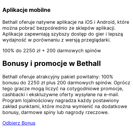
Aplikacje mobilne
Bethall oferuje natywne aplikacje na iOS i Android, które
można pobrać bezpośrednio ze sklepów aplikacji.
Aplikacje zapewniają szybszy dostęp do gier i lepszą
wydajność w porównaniu z wersją przeglądarki.
100% do 2250 zł + 200 darmowych spinów
Bonusy i promocje w Bethall
Bethall oferuje atrakcyjny pakiet powitalny: 100%
bonusu do 2250 zł plus 200 darmowych spinów. Oprócz
tego gracze mogą liczyć na cotygodniowe promocje,
cashbacki i ekskluzywne oferty wysyłane na e-mail.
Program lojalnościowy nagradza każdy postawiony
zakład punktami, które można wymienić na dodatkowe
bonusy, darmowe spiny lub nagrody rzeczowe.
Odbierz Bonus